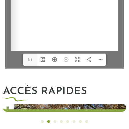
1/8
ACCÈS RAPIDES
Écho de Pringy n°2