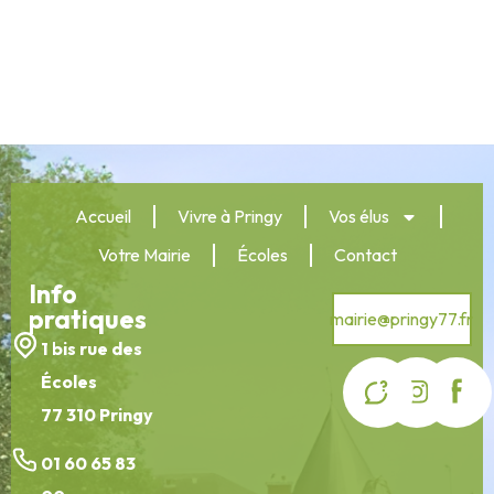
Accueil
Vivre à Pringy
Vos élus
Votre Mairie
Écoles
Contact
Info
pratiques
mairie@pringy77.fr
1 bis rue des
Écoles
77 310 Pringy
01 60 65 83