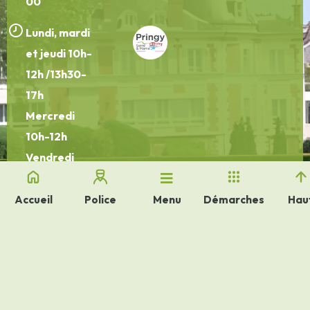
00
Lundi, mardi
et jeudi 10h-
12h /13h30-
17h
Mercredi
10h-12h
Vendredi
10h-12h
/13h30-16h30
Accueil
Police
Démarches
Hau
Menu
Plan de site
FAQ
Politique de confidentialité & Mentions Légales