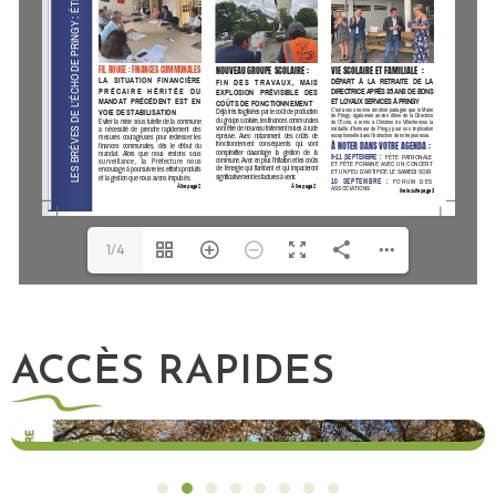
1/4
ACCÈS RAPIDES
Écho de Pringy n°2