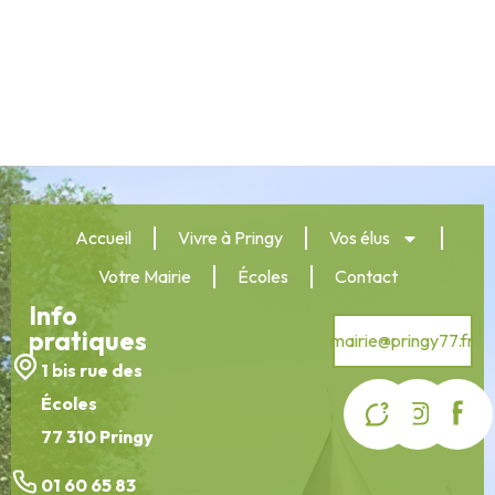
Accueil
Vivre à Pringy
Vos élus
Votre Mairie
Écoles
Contact
Info
pratiques
mairie@pringy77.fr
1 bis rue des
Écoles
77 310 Pringy
01 60 65 83