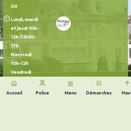
00
Lundi, mardi
et jeudi 10h-
12h /13h30-
17h
Mercredi
10h-12h
Vendredi
10h-12h
/13h30-16h30
Accueil
Police
Démarches
Hau
Menu
Plan de site
FAQ