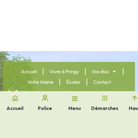
Accueil
Vivre à Pringy
Vos élus
Votre Mairie
Écoles
Contact
Info
pratiques
mairie@pringy77.fr
1 bis rue des
Accueil
Police
Démarches
Hau
Menu
Écoles
77 310 Pringy