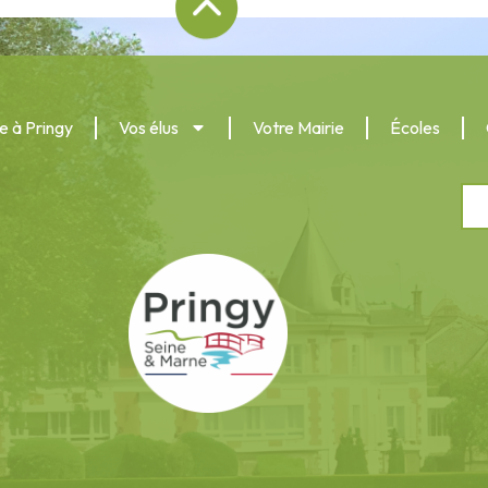
e à Pringy
Vos élus
Votre Mairie
Écoles