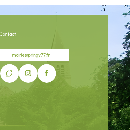
Contact
mairie@pringy77.fr