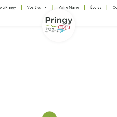
e à Pringy
Vos élus
Votre Mairie
Écoles
Co