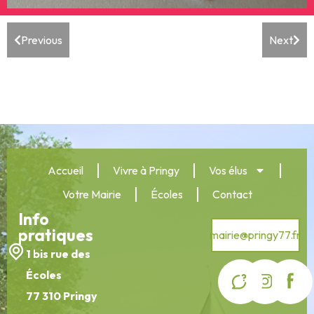
Previous
Next
Accueil
Vivre à Pringy
Vos élus
Votre Mairie
Écoles
Contact
Info
pratiques
mairie@pringy77.fr
1 bis rue des
Écoles
77 310 Pringy