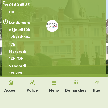
01 60 65 83
00
Lundi, mardi
et jeudi 10h-
12h /13h30-
17h
Mercredi
10h-12h
Vendredi
10h-12h
/13h30-16h30
Accueil
Police
Démarches
Haut
Menu
Plan de site
FAQ