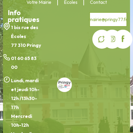
Votre Mairie
Écoles
Contact
Info
pratiques
mairie@pringy77.fr
1 bis rue des
Écoles
77 310 Pringy
01 60 65 83
00
Lundi, mardi
et jeudi 10h-
12h /13h30-
17h
Mercredi
10h-12h