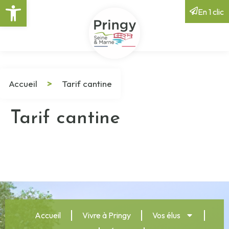
Ouvrir la barre d’outils
En 1 clic
Accueil
>
Tarif cantine
Tarif cantine
Accueil
Vivre à Pringy
Vos élus