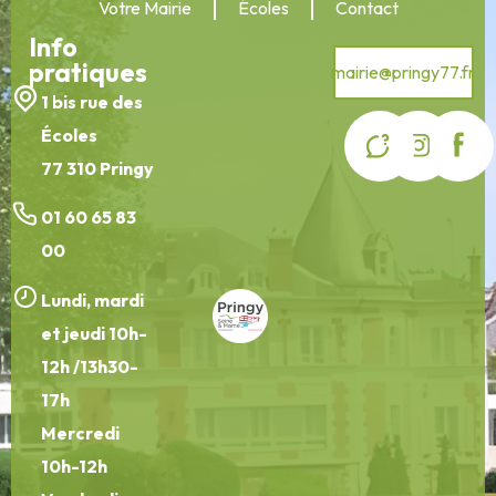
Votre Mairie
Écoles
Contact
Info
pratiques
mairie@pringy77.fr
1 bis rue des
Écoles
77 310 Pringy
01 60 65 83
00
Lundi, mardi
et jeudi 10h-
12h /13h30-
17h
Mercredi
10h-12h