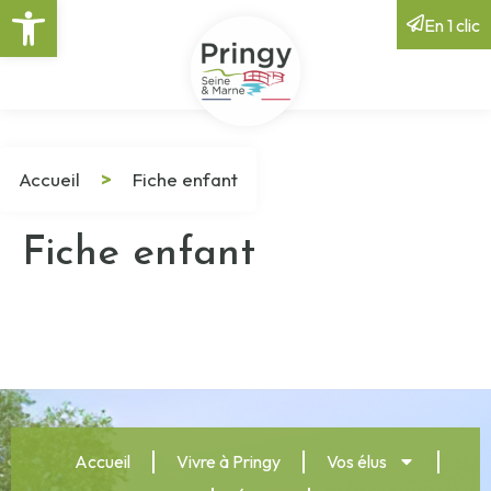
Ouvrir la barre d’outils
En 1 clic
Accueil
>
Fiche enfant
Fiche enfant
Accueil
Vivre à Pringy
Vos élus